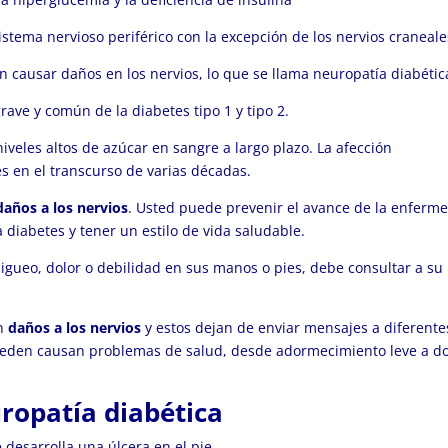
istema nervioso periférico con la excepción de los nervios craneale
n causar daños en los nervios, lo que se llama neuropatía diabétic
ave y común de la diabetes tipo 1 y tipo 2.
veles altos de azúcar en sangre a largo plazo. La afección
s en el transcurso de varias décadas.
daños a los nervios
. Usted puede prevenir el avance de la enferm
 diabetes y tener un estilo de vida saludable.
igueo, dolor o debilidad en sus manos o pies, debe consultar a su
an
daños a los nervios
y estos dejan de enviar mensajes a diferente
pueden causan problemas de salud, desde adormecimiento leve a do
uropatía diabética
e desarrolla una
úlcera
en el pie.