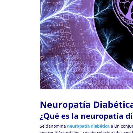
Neuropatía Diabétic
¿Qué es la neuropatía d
Se denomina
neuropatía diabética
a un conjun
son multifactoriales, y están relacionados con 