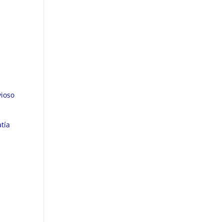
vioso
tía