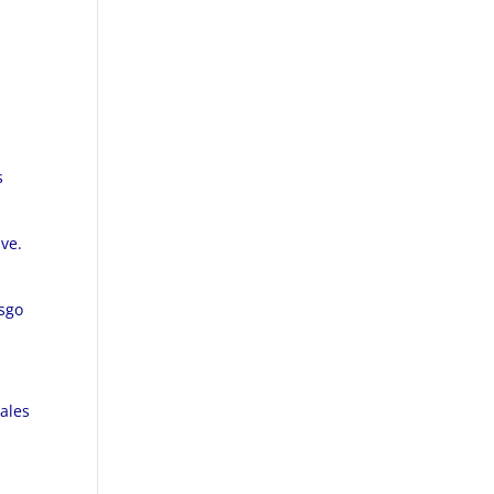
s
ve.
esgo
uales