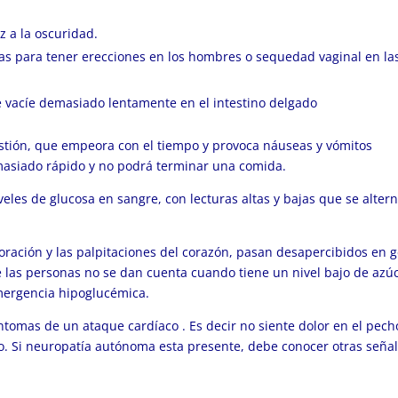
z a la oscuridad.
as para tener erecciones en los hombres o sequedad vaginal en la
 vacíe demasiado lentamente en el intestino delgado
estión, que empeora con el tiempo y provoca náuseas y vómitos
demasiado rápido y no podrá terminar una comida.
niveles de glucosa en sangre, con lecturas altas y bajas que se alter
oración y las palpitaciones del corazón, pasan desapercibidos en 
 las personas no se dan cuenta cuando tiene un nivel bajo de azú
mergencia hipoglucémica.
síntomas de un
ataque cardíaco
. Es decir no siente dolor en el pech
o. Si neuropatía autónoma esta presente, debe conocer otras seña