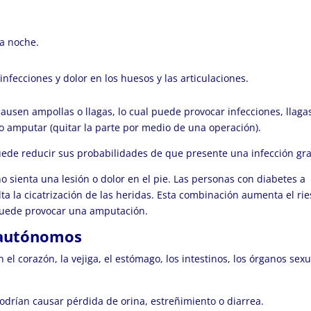
la noche.
nfecciones y dolor en los huesos y las articulaciones.
ausen ampollas o llagas, lo cual puede provocar infecciones, llaga
io amputar (quitar la parte por medio de una operación).
puede reducir sus probabilidades de que presente una infección gra
no sienta una lesión o dolor en el pie. Las personas con diabetes a
ulta la cicatrización de las heridas. Esta combinación aumenta el ri
 puede provocar una amputación.
s autónomos
el corazón, la vejiga, el estómago, los intestinos, los órganos sex
podrían causar pérdida de orina, estreñimiento o diarrea.