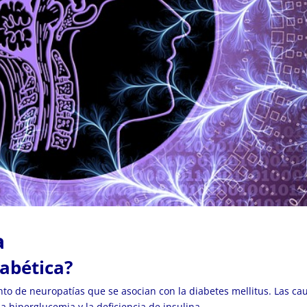
a
iabética?
to de neuropatías que se asocian con la diabetes mellitus. Las ca
la hiperglucemia y la deficiencia de insulina