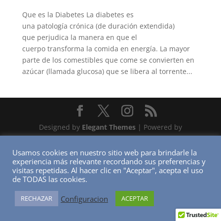
Que es la Diabetes La diabetes es
una patología crónica (de duración extendida)
que perjudica la manera en que el
cuerpo transforma la comida en energía. La mayor
parte de los comestibles que come se convierten en
azúcar (llamada glucosa) que se libera al torrente...
Designed by
Elegant Themes
| Powered by
WordPress
Usamos cookies en nuestro sitio web para brindarle la
experiencia más relevante recordando sus preferencias y
visitas repetidas. Al hacer clic en "Aceptar", acepta el uso
de TODAS las cookies.
Configuracion
RECHAZAR
ACEPTAR